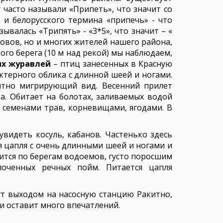
 часто называли «Припеть», что значит со
 и белорусского термина «припечь» - что
ывалась «Трипять» - «3*5», что значит – «
ловов, но и многих жителей нашего района,
ого берега (10 м над рекой) мы наблюдаем,
ых журавлей
– птиц занесенных в Красную
ктерного облика с длинной шеей и ногами.
нзитно мигрирующий вид. Весенний прилет
а. Обитает на болотах, заливаемых водой
, семенами трав, корневищами, ягодами. В
видеть косуль, кабанов. Частенько здесь
ая цапля с очень длинными шеей и ногами и
дится по берегам водоемов, густо поросшим
лоченных речных пойм. Питается цапля
т выходом на насосную станцию Ракитно,
и оставит много впечатлений.