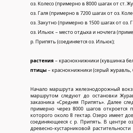
оз. Колесо (примерно в 8000 шагах от ст. Ж
оз. Галя (примерно в 7200 шагах от оз. Коле
оз. Закутно (примерно в 1500 шагах от оз. Га
оз. Ильюк – место отдыха и ночлега (пример
р. Припять (соединяется оз. Ильюк);
растения
– краснокнижники (кувшинка бел
птицы
– краснокнижники (серый журавль, б
Начало маршрута железнодорожный вокза
маршрутом следуют до остановки Журав
заказника «Средняя Припять». Далее сл
примерно через 8000 шагов откроется
которого около 8 гектар. Озеро имеет до
соединяющееся с р. Припять. В центре о
древесно-кустарниковой растительности 