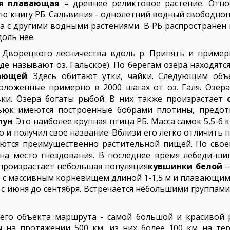
ия плавающая –
древнее реликтовое растение. Отно
ную книгу РБ. Сальвиния - однолетний водный свободн
а с другими водными растениями. В РБ распространен
оль нее.
Дворецкого лесничества вдоль р. Припять и пример
де называют оз. Гальское). По берегам озера находятс
ающей
. Здесь обитают утки, чайки. Следующим об
ложенные примерно в 2000 шагах от оз. Галя. Озера
овки. Озера богаты рыбой. В них также произрастает
ьюк имеются построенные бобрами плотины, предо
пун
. Это наиболее крупная птица РБ. Масса самок 5,5-6 
 и получил свое название. Вблизи его легко отличить п
аются преимущественно растительной пищей. По свое
 на место гнездования. В последнее время лебеди-ш
произрастает небольшая популяция
кувшинки белой
–
е с массивным корневищем длиной 1-1,5 м и плавающими
с июня до сентября. Встречается небольшими группам
его объекта маршрута - самой большой и красивой
 на протяжении 500 км, из них более 100 км на те