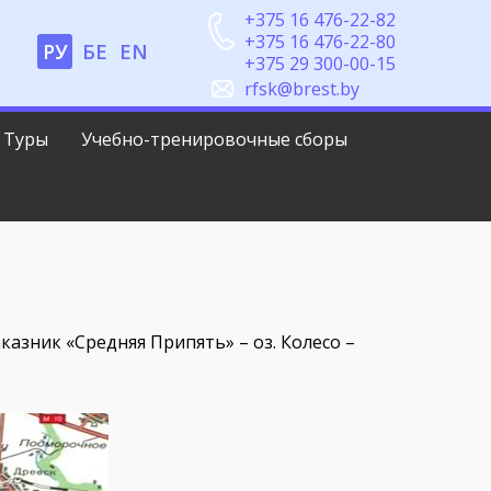
+375 16 476-22-82
+375 16 476-22-80
РУ
БЕ
EN
+375 29 300-00-15
rfsk@brest.by
Туры
Учебно-тренировочные сборы
азник «Средняя Припять» – оз. Колесо –