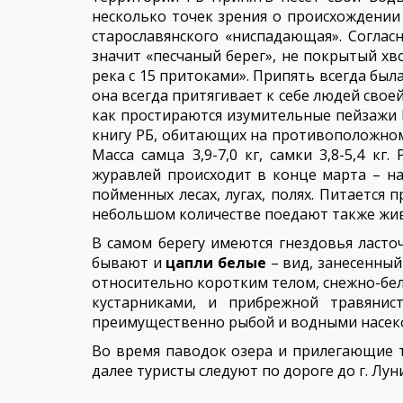
несколько точек зрения о происхождении 
старославянского «ниспадающая». Соглас
значит «песчаный берег», не покрытый хво
река с 15 притоками». Припять всегда был
она всегда притягивает к себе людей свое
как простираются изумительные пейзажи
книгу РБ, обитающих на противоположном 
Масса самца 3,9-7,0 кг, самки 3,8-5,4 
журавлей происходит в конце марта – на
пойменных лесах, лугах, полях. Питается
небольшом количестве поедают также жив
В самом берегу имеются гнездовья ласто
бывают и
цапли белые
– вид, занесенный
относительно коротким телом, снежно-бело
кустарниками, и прибрежной травянис
преимущественно рыбой и водными насек
Во время паводок озера и прилегающие 
далее туристы следуют по дороге до г. Л