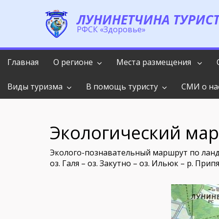
ЛУНИНЕТЧИНА ТУРИС
РФСК «Здоровье»
te
Главная
О регионе
Места размещения
Виды туризма
В помощь туристу
СМИ о на
Экологический мар
Эколого-познавательный маршрут по ландш
оз. Галя – оз. Закутно – оз. Ильюк – р. При