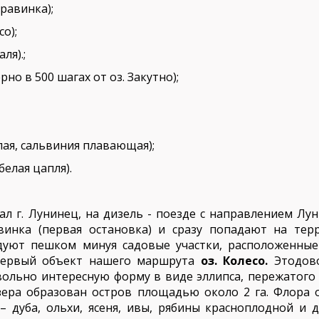
уравинка);
со);
ля).;
но в 500 шагах от оз. Закутно);
ая, сальвиния плавающая);
елая цапля).
л г. Лунинец, на дизель - поезде с направлением Лу
инка (первая остановка) и сразу попадают на тер
едуют пешком минуя садовые участки, расположенные
 первый объект нашего маршрута
оз.
Колесо.
Этодов
вольно интересную форму в виде эллипса, пережатого в
зера образован остров площадью около 2 га. Флора 
– дуба, ольхи, ясеня, ивы, рябины красноплодной и