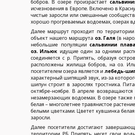
бобров. В озере произрастает
сальвин
исчезновения в Европе. Включено в Крас
чистые заросли или смешанные сообществ
хорошо прогреваемых водоемах, озерах вд
Далее маршрут проходит по территории 
объект нашего маршрута
оз. Галя
(в наро
небольшие популяции
сальвинии плав
оз.
Ильюк
идущие один за одними распо
соединяется с р. Припять, образуя остр
расположены жилища бобров, на оз. Ил
посетителем озера является и
лебедь-ши
характерный шипящий звук, из-за которого
шипун строит в зарослях тростника. Пит
октябре-ноябре. В апреле возвращаются
незамерзающих водоемах. В озере также 
белая – многолетнее травянистое растени
белыми цветками. Цветет кувшинка белая 
заросли.
Далее посетители достигают завершающ
территории РБ Припять несет свои воды