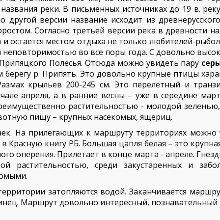
названия реки. В письменных источниках до 19 в. реку
но другой версии название исходит из древнерусского
ростом. Согласно третьей версии река в древности наз
а и остается местом отдыха не только любителей-рыбо
й неповторимостью во все поры года. С довольно высок
 Припяцкого Полесья. Отсюда можно увидеть пару
сер
берегу р. Припять. Это довольно крупные птицы хара
кг. Размах крыльев 200-245 см. Это перелетный и тра
чале апреля, а в ранние весны – уже в середине март
 преимущественно растительностью - молодой зеленью
отную пищу – крупных насекомых, ящериц.
чек. На прилегающих к маршруту территориях можно у
 в Красную книгу РБ. Большая цапля белая – это крупн
го оперения. Прилетает в конце марта - апреле. Гнез
той растительностью, среди закустаренных и забо
омыми.
территории затопляются водой. Заканчивается маршру
унинец. Маршрут довольно интересный, познавательный 